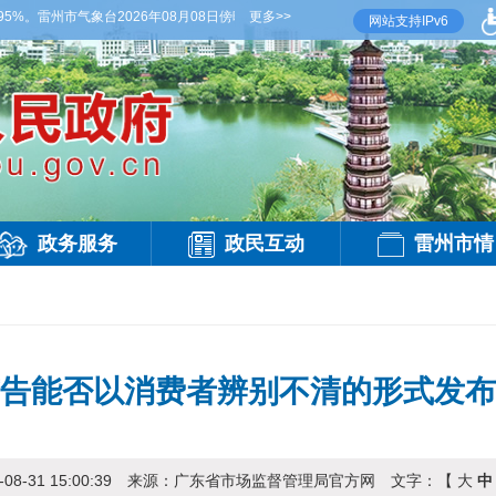
%。雷州市气象台2026年08月08日傍晚发布
更多>>
【雷州晚间天气】今晚到明天白天，多云，
网站支持IPv6
政务服务
政民互动
雷州市情
告能否以消费者辨别不清的形式发布
-08-31 15:00:39
来源：
广东省市场监督管理局官方网
文字：【
大
中