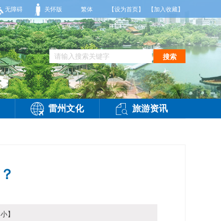
局部有雷阵雨，偏西风2到3级，气温26到35度，相对湿度70%到95%。雷州市气象
无障碍
关怀版
繁体
【设为首页】
【加入收藏】
搜索
雷州文化
旅游资讯
？
小
】
访问：
-