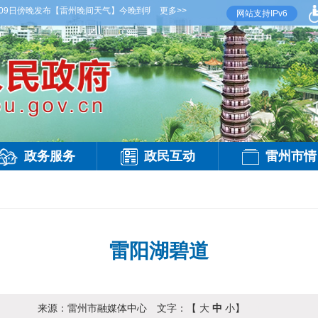
9日傍晚发布
【雷州晚间天气】今晚到明天白天，多云间晴，有雷阵雨，偏西风3级，气温27
更多>>
网站支持IPv6
政务服务
政民互动
雷州市情
雷阳湖碧道
来源：
雷州市融媒体中心
文字：【
大
中
小
】
访问：
-