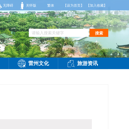
到36度，相对湿度55%到95%。雷州市气象台2026年08月09日傍晚发布
无障碍
关怀版
繁体
【设为首页】
【加入收藏】
搜索
雷州文化
旅游资讯