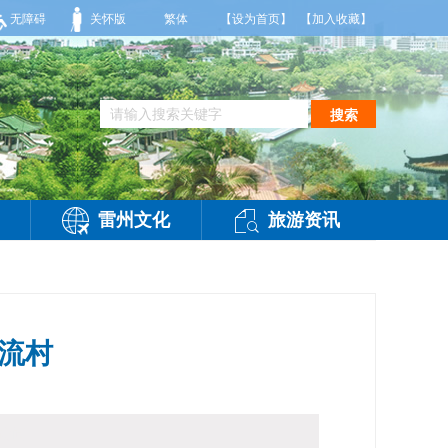
雨，偏西风2到3级，气温26到35度，相对湿度70%到95%。雷州市气象台2026
无障碍
关怀版
繁体
【设为首页】
【加入收藏】
搜索
雷州文化
旅游资讯
㓋流村
访问：
-