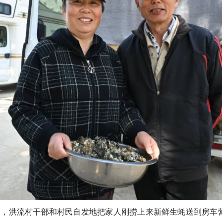
洪流村干部和村民自发地把家人刚捞上来新鲜生蚝送到房车营