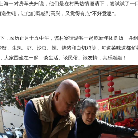
上海一对房车夫妇说，他们是在村民热情邀请下，尝试试了一口
们送生蚝，让他们既感到高兴，又觉得有点“不好意思”。
，农历正月十五中午，该村宴请游客一起吃新年团圆饭，并组
螃蟹、生蚝、虾、沙虫、螺、烧猪和白切鸡等，每道菜味道都鲜
桌，大家围坐在一起，谈生活、谈民俗、谈友情，其乐融融！