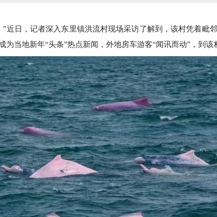
”近日，记者深入东里镇洪流村现场采访了解到，该村凭着毗邻
为当地新年“头条”热点新闻，外地房车游客“闻讯而动”，到该