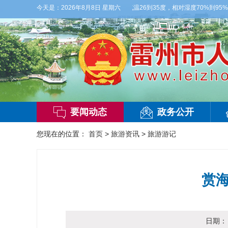
云，局部有雷阵雨，偏西风2到3级，气温26到35度，相对湿度70%到95%。雷州市
今天是：
2026年8月8日 星期六
要闻动态
政务公开
您现在的位置：
首页
>
旅游资讯
>
旅游游记
赏海
日期