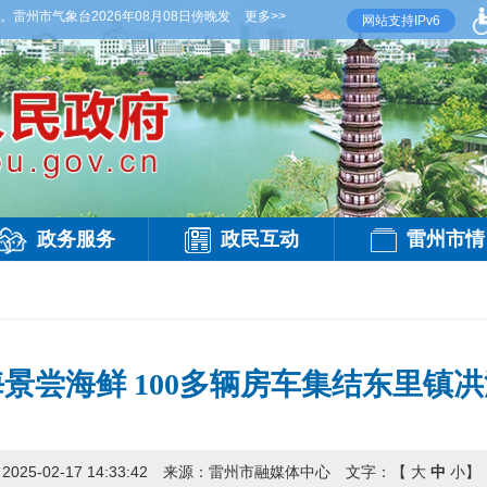
气象台2026年08月08日傍晚发布
【雷州晚间天气】今晚到明天白天，多云，局部有雷阵
更多>>
网站支持IPv6
政务服务
政民互动
雷州市情
景尝海鲜 100多辆房车集结东里镇
：
2025-02-17 14:33:42
来源：
雷州市融媒体中心
文字：【
大
中
小
】