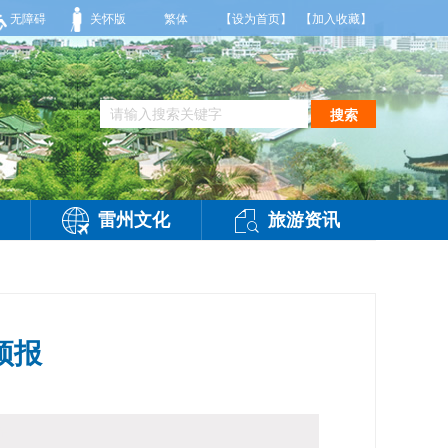
部有雷阵雨，偏西风2-3级，气温26到35度，相对湿度70%到95%。雷州市气象台2
无障碍
关怀版
繁体
【设为首页】
【加入收藏】
搜索
雷州文化
旅游资讯
预报
问：
-