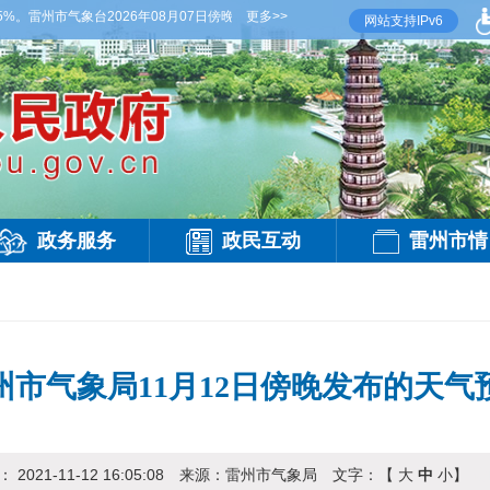
。雷州市气象台2026年08月07日傍晚发布
更多>>
【雷州晚间天气】今晚到明天白天，多云，局
网站支持IPv6
政务服务
政民互动
雷州市情
州市气象局11月12日傍晚发布的天气
期：
2021-11-12 16:05:08
来源：
雷州市气象局
文字：【
大
中
小
】
访