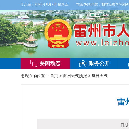
天白天，多云，局部有雷阵雨，偏西风2-3级，气温26到35度，相对湿度70%到95%
今天是：
2026年8月7日 星期五
要闻动态
政务公开
您现在的位置：
首页
>
雷州天气预报
>
每日天气
雷
日