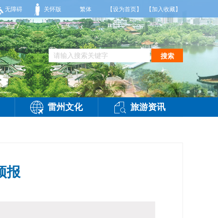
有雷阵雨，偏西风2-3级，气温26到35度，相对湿度70%到95%。雷州市气象台20
无障碍
关怀版
繁体
【设为首页】
【加入收藏】
搜索
雷州文化
旅游资讯
预报
问：
-