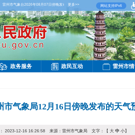
雷州市气象台2026年08月07日傍晚发布
【雷州晚间天气】今晚到明天白天，多云，局部
更多>>
网站支持IPv6
政务服务
政民互动
雷州市情
州市气象局12月16日傍晚发布的天气
期：
2023-12-16 16:26:58
来源：
雷州市气象局
文字：【
大
中
小
】
访