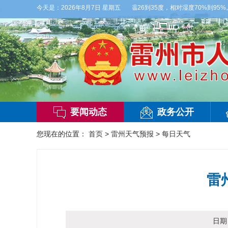
天，多云，局部有雷阵雨，偏西风2-3级，气温26到35度，相对湿度70%到95%。
今天是：
2026年8月7日 星期五
要闻动态
政务公开
您现在的位置：
首页
>
雷州天气预报
>
每日天气
雷
日