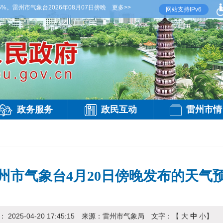
。雷州市气象台2026年08月07日傍晚发布
更多>>
【雷州晚间天气】今晚到明天白天，多云，局
网站支持IPv6
政务服务
政民互动
雷州市情
州市气象台4月20日傍晚发布的天气
期：
2025-04-20 17:45:15
来源：
雷州市气象局
文字：【
大
中
小
】
访