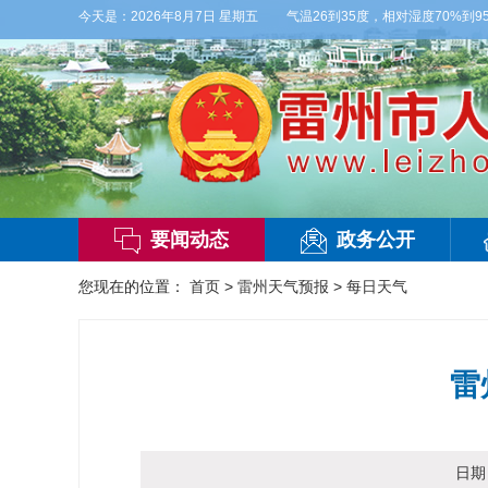
天白天，多云，局部有雷阵雨，偏西风2-3级，气温26到35度，相对湿度70%到95%
今天是：
2026年8月7日 星期五
要闻动态
政务公开
您现在的位置：
首页
>
雷州天气预报
>
每日天气
雷
日