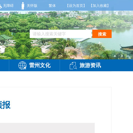
部有雷阵雨，偏西风2-3级，气温26到35度，相对湿度70%到95%。雷州市气象台2
无障碍
关怀版
繁体
【设为首页】
【加入收藏】
搜索
雷州文化
旅游资讯
预报
问：
-