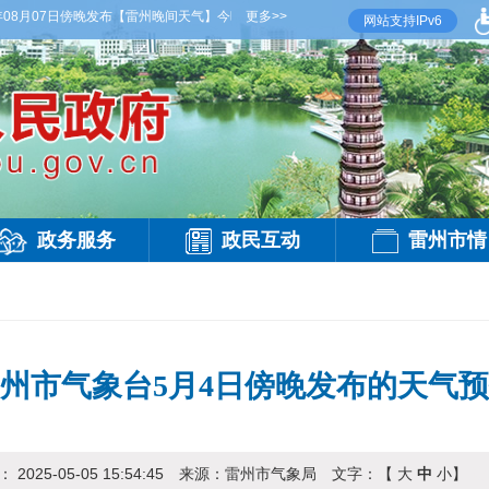
8月07日傍晚发布
【雷州晚间天气】今晚到明天白天，多云，局部有雷阵雨，偏西风2-3级
更多>>
网站支持IPv6
政务服务
政民互动
雷州市情
州市气象台5月4日傍晚发布的天气
期：
2025-05-05 15:54:45
来源：
雷州市气象局
文字：【
大
中
小
】
访