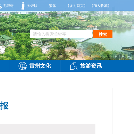
，气温26到35度，相对湿度70%到95%。雷州市气象台2026年08月07日傍晚
无障碍
关怀版
繁体
【设为首页】
【加入收藏】
搜索
雷州文化
旅游资讯
预报
问：
-