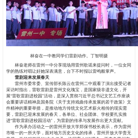
林奋在一中教同学们雷剧动作。丁智明摄
林奋老师在雷州一中分享现场用雷州歌谣来提问时，一位女同
学的熟练对唱让好她深表满意，台下不时报以雷鸣般掌声。
雷剧迎来发展春天
雷州市委常委、宣传部长陈云在雷州二中观看了演出接受记者
采访时指出，雷歌雷剧是雷州文化瑰宝，是国家级非遗文化，开
展“雷歌雷剧进校园”活动，是深入贯彻习近平总书记文艺工作座谈
会重要讲话精神及国务院《关于支持戏曲传承发展的若干政策》文
件精神的重要举措，是推动地方传统文化艺术薪火相传的现实需
要，雷剧已迎来发展的春天，各单位、社会团体、学校要扎实推
进“雷歌雷剧进校园活动”，为雷剧的传承与发展作出更大贡献。
作为承办活动之一的雷州开放大学郑保书校长表示，作为雷州
市唯一的一所大学，面对地方历史文化的传承，雷州开放大学责无