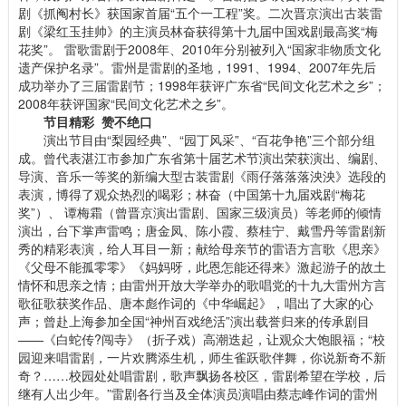
剧《抓阄村长》获国家首届“五个一工程”奖。二次晋京演出古装雷
剧《梁红玉挂帅》的主演员林奋获得第十九届中国戏剧最高奖“梅
花奖”。 雷歌雷剧于2008年、2010年分别被列入“国家非物质文化
遗产保护名录”。雷州是雷剧的圣地，1991、1994、2007年先后
成功举办了三届雷剧节；1998年获评广东省“民间文化艺术之乡”；
2008年获评国家“民间文化艺术之乡”。
节目精彩 赞不绝口
演出节目由“梨园经典”、“园丁风采”、“百花争艳”三个部分组
成。曾代表湛江市参加广东省第十届艺术节演出荣获演出、编剧、
导演、音乐一等奖的新编大型古装雷剧《雨仔落落落泱泱》选段的
表演，博得了观众热烈的喝彩；林奋（中国第十九届戏剧“梅花
奖”）、 谭梅霜（曾晋京演出雷剧、国家三级演员）等老师的倾情
演出，台下掌声雷鸣；唐金凤、陈小霞、蔡桂宁、戴雪丹等雷剧新
秀的精彩表演，给人耳目一新；献给母亲节的雷语方言歌《思亲》
《父母不能孤零零》《妈妈呀，此恩怎能还得来》激起游子的故土
情怀和思亲之情；由雷州开放大学举办的歌唱党的十九大雷州方言
歌征歌获奖作品、唐本彪作词的《中华崛起》，唱出了大家的心
声；曾赴上海参加全国“神州百戏绝活”演出载誉归来的传承剧目
——《白蛇传?闯寺》（折子戏）高潮迭起，让观众大饱眼福；“校
园迎来唱雷剧，一片欢腾添生机，师生雀跃歌伴舞，你说新奇不新
奇？……校园处处唱雷剧，歌声飘扬各校区，雷剧希望在学校，后
继有人出少年。”雷剧各行当及全体演员演唱由蔡志峰作词的雷州