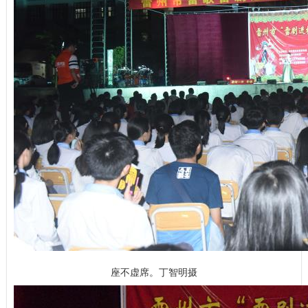
座不虚席。丁智明摄