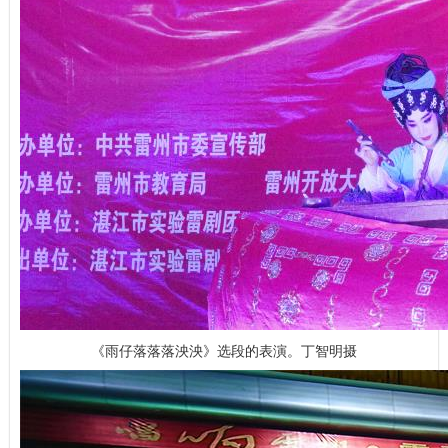
《雨仔落落落泱泱》选段的表演。丁智明摄