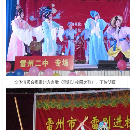
全体演员合唱雷州方言歌《雷剧进校园之歌》。丁智明摄