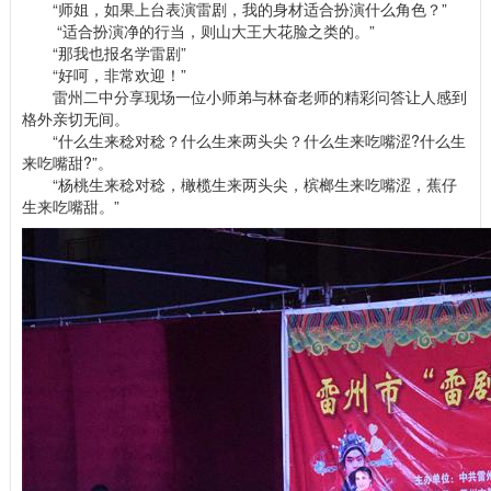
“师姐，如果上台表演雷剧，我的身材适合扮演什么角色？”
“适合扮演净的行当，则山大王大花脸之类的。”
“那我也报名学雷剧”
“好呵，非常欢迎！”
雷州二中分享现场一位小师弟与林奋老师的精彩问答让人感到
格外亲切无间。
“什么生来稔对稔？什么生来两头尖？什么生来吃嘴涩?什么生
来吃嘴甜?”。
“杨桃生来稔对稔，橄榄生来两头尖，槟榔生来吃嘴涩，蕉仔
生来吃嘴甜。”