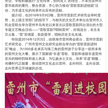
旁贷。学校积极践行“文化传承，协同育人”的理念，不辜负雷州市
委市政府的重托，整合资源，齐心协力推动“雷歌雷剧进校园”活
动，为非遗文化的传承作出应有的贡献。
据介绍，在2016年9月9日晚，雷州市雷剧艺术研究会审时度
势，在上级主管部门的指导下，与相关的文化艺术单位在雷州市人
民会堂联合举办雷州半岛有史以来首次以雷歌雷剧同台演出的大型
专题文艺晚会活动——“雷歌雷剧?唱响雷州”，好戏连台，名生名
旦云集，“雷”音绕梁，歌剧荟萃，唱响历史文化名城。
特别是2016年12月3日，由珠海市雷州商会搭台，雷州市雷剧
艺术研究会、广州市雷州文化研究会联合举办的“雷歌雷剧进特
区”晚会，为1000多名来宾与珠三角的雷州游子分享这一前所未有
的雷州文化大餐。展示了国家级“非遗”雷歌、雷剧和省级非遗雷州
音乐的独特韵味和迷人风采，为弘扬乡土文化，传承“非遗”精髓，
传播时代正能量，推动雷州文化走出雷州、走向特区、走向全国、
走向世界迈开雄健的步伐。