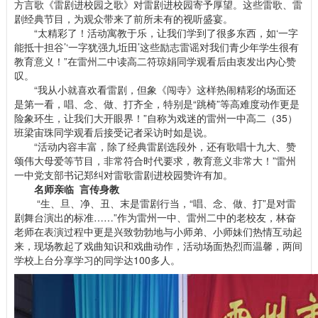
方言歌《雷剧进校园之歌》对雷剧进校园寄予厚望。这些雷歌、雷
剧经典节目，为观众带来了前所未有的视听盛宴。
“太精彩了！活动寓教于乐，让我们学到了很多东西，如‘一字
能抵十担谷’‘一字犹强九坵田’这些励志雷谣对我们青少年学生很有
教育意义！”在雷州二中读高二符琼娟同学观看后由衷发出内心赞
叹。
“我从小就喜欢看雷剧，但象《闯寺》这样热闹精彩的场面还
是第一看，唱、念、做、打齐全，特别是“跳椅”等高难度动作更是
险象环生，让我们大开眼界！”自称为戏迷的雷州一中高二（35）
班梁宙珠同学观看后接受记者采访时如是说。
“活动内容丰富，除了经典雷剧选段外，还有歌唱十九大、赞
颂伟大母爱等节目，非常符合时代要求，教育意义非常大！”雷州
一中党支部书记郑纠对雷歌雷剧进校园赞许有加。
名师亲临 言传身教
“生、旦、净、丑、末是雷剧行当，“唱、念、做、打”是对雷
剧舞台演出的标准……”作为雷州一中、雷州二中的老校友，林奋
老师在表演过程中更是兴致勃勃地与小师弟、小师妹们热情互动起
来，现场教起了戏曲知识和戏曲动作，活动场面热烈而温馨，两间
学校上台分享学习的同学达100多人。