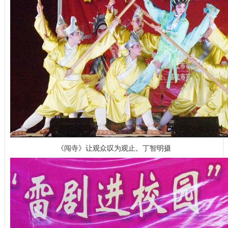
《闯寺》让观众叹为观止。丁智明摄