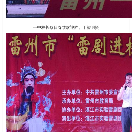
一中校长蔡日春致欢迎辞。丁智明摄