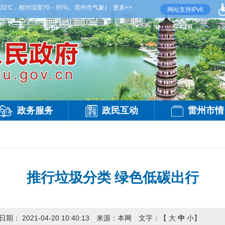
相对湿度70～95%。雷州市气象台2026年08月06日傍晚发布
更多>>
【雷州晚间天气】今
网站支持IPv6
政务服务
政民互动
雷州市情
推行垃圾分类 绿色低碳出行
日期：
2021-04-20 10:40:13
来源：
本网
文字：【
大
中
小
】
访问：