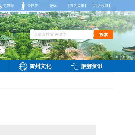
晚到明天白天，阴天间多云，有雷阵雨，局部大雨，东南风2～3级，气温25～32℃，相
无障碍
关怀版
繁体
【设为首页】
【加入收藏】
搜索
雷州文化
旅游资讯
-