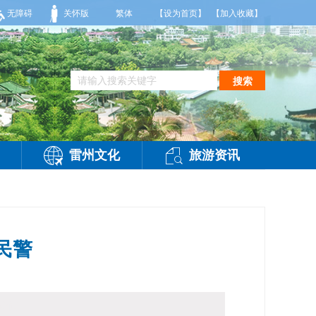
，东南风2～3级，气温25～32℃，相对湿度70～95%。雷州市气象台2026年0
无障碍
关怀版
繁体
【设为首页】
【加入收藏】
搜索
雷州文化
旅游资讯
民警
访问：
-