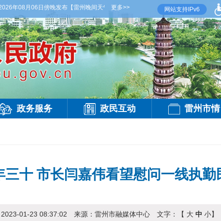
08月06日傍晚发布
【雷州晚间天气】今晚到明天白天，阴天间多云，有雷阵雨，局部大雨
更多>>
网站支持IPv6
政务服务
政民互动
雷州市情
年三十 市长闫嘉伟看望慰问一线执勤
：
2023-01-23 08:37:02
来源：
雷州市融媒体中心
文字：【
大
中
小
】