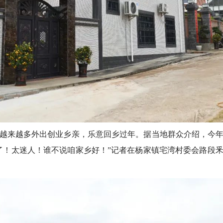
来越多外出创业乡亲，乐意回乡过年。据当地群众介绍，今年
了！太迷人！谁不说咱家乡好！”记者在杨家镇宅湾村委会路段