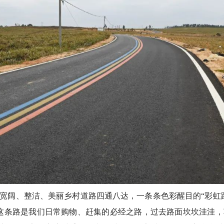
阔、整洁、美丽乡村道路四通八达，一条条色彩醒目的“彩虹路
这条路是我们日常购物、赶集的必经之路，过去路面坎坎洼洼