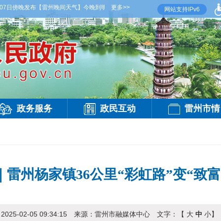
傍晚发布
【雷州晚间天气】今晚到明天白天，多云，局部有雷阵雨，偏西风2-3级，气温26
更多>>
网站支持IPv6
政务服务
政民互动
雷州市情
雷州杨家镇36公里“彩虹路”变“致
：
2025-02-05 09:34:15
来源：
雷州市融媒体中心
文字：【
大
中
小
】