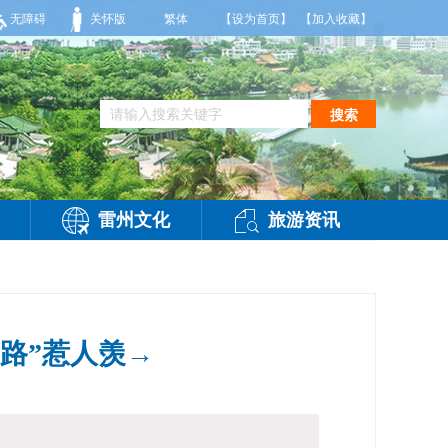
到35度，相对湿度70%到95%。雷州市气象台2026年08月07日傍晚发布
无障碍
关怀版
繁体
【设为首页】
【加入收藏】
搜索
雷州文化
旅游资讯
富路”惹人羡→
访问：
-