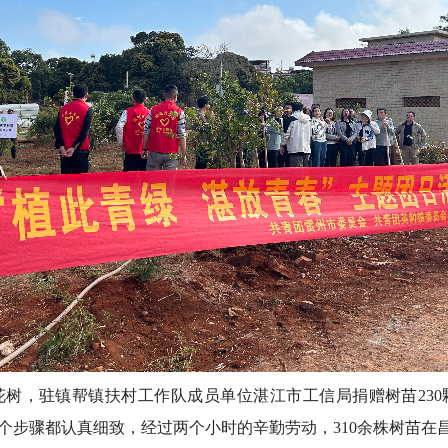
树，驻镇帮镇扶村工作队成员单位湛江市工信局捐赠树苗230
个步骤都认真细致，经过两个小时的辛勤劳动，310余株树苗在昌