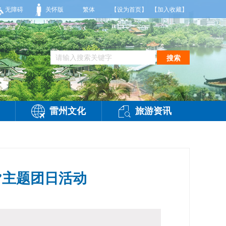
雨，东南风2～3级，气温25～32℃，相对湿度70～95%。雷州市气象台2026年
无障碍
关怀版
繁体
【设为首页】
【加入收藏】
搜索
雷州文化
旅游资讯
”主题团日活动
】
访问：
-