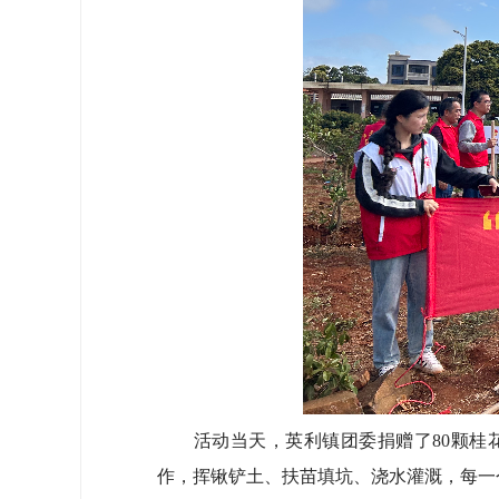
活动当天，英利镇团委捐赠了80颗桂花
作，挥锹铲土、扶苗填坑、浇水灌溉，每一