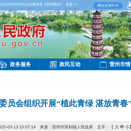
6年08月06日傍晚发布
【雷州晚间天气】今晚到明天白天，阴天间多云，有雷阵雨，局部大
更多>>
网站支持IPv6
政务服务
政民互动
雷州市情
委员会组织开展“植此青绿 湛放青春
025-03-13 10:07:14
来源：
雷州市英利镇人民政府
文字：【
大
中
小