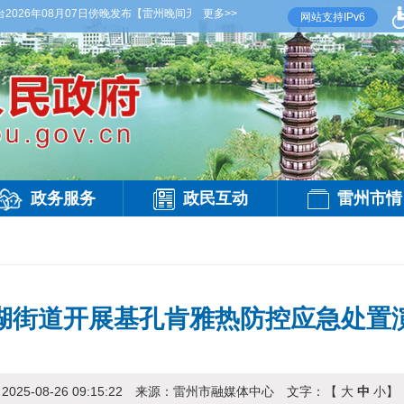
26年08月07日傍晚发布
【雷州晚间天气】今晚到明天白天，多云，局部有雷阵雨，偏西风
更多>>
网站支持IPv6
政务服务
政民互动
雷州市情
湖街道开展基孔肯雅热防控应急处置
：
2025-08-26 09:15:22
来源：
雷州市融媒体中心
文字：【
大
中
小
】