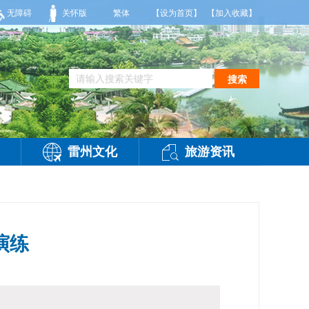
2-3级，气温26到35度，相对湿度70%到95%。雷州市气象台2026年08月0
无障碍
关怀版
繁体
【设为首页】
【加入收藏】
搜索
雷州文化
旅游资讯
演练
访问：
-