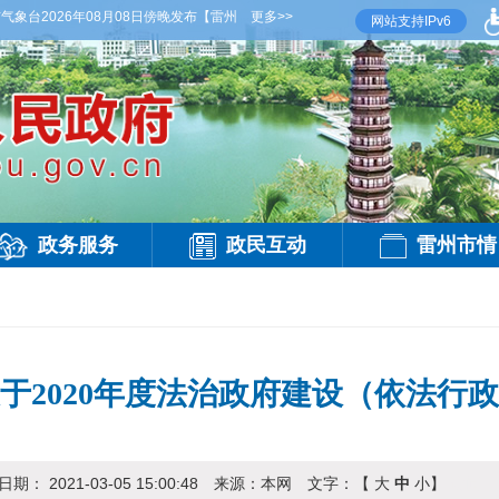
2026年08月08日傍晚发布
【雷州晚间天气】今晚到明天白天，多云，局部有雷阵雨，
更多>>
网站支持IPv6
政务服务
政民互动
雷州市情
于2020年度法治政府建设（依法行
日期：
2021-03-05 15:00:48
来源：
本网
文字：【
大
中
小
】
访问：