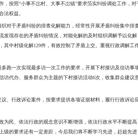
作，按照“小事不岀村、大事不岀镇”要求箈实纠纷调处工作，
合法权益。
组织对于矛盾纠纷的排查化解能力，经常性开展矛盾纠纷集中排
流发现存在的矛盾纠纷情况，对能化解的及时组织调解予以化解
件，其中村级化解129件，有效控制了矛盾上交。重视行政调解
最多跑一次实现最多访一次工作的要求，开展下村接访及信访事
访代办、服务群众为主题的下村接访活动6次，收集群众建议意见
复议、行政诉讼案件，按要求提供各项证据材料，履行行政诉讼
为民、依法行政的观念意识不断增强，依法行政水平不断提高
上级的要求还有一定差距，今后我们将不断学习先进，赶超先进