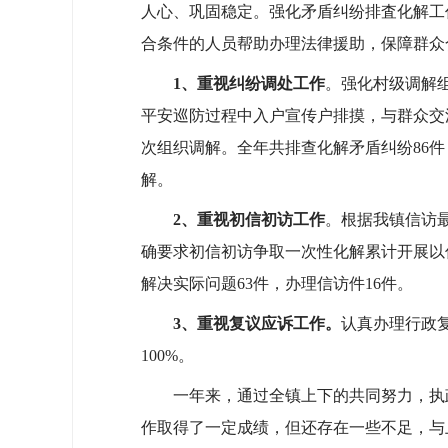
人心、巩固稳定。强化矛盾纠纷排査化解工
合条件的人员帮助办理法律援助，保障群众
1、
重视纠纷调处工作
。强化村级调解
平安巡防过程中入户宣传户排摸，与群众交
次组织调解。全年共排查化解矛盾纠纷86
解。
2、
重视初信初访工作
。根据我镇信访
确要求初信初访争取一次性化解累计开展以信
解决实际问题63件，办理信访件16件。
3、
重视复议应诉工作。
认真办理行政
100%。
一年来，通过全镇上下的共同努力，执政
作取得了一定成绩，但还存在一些不足，与