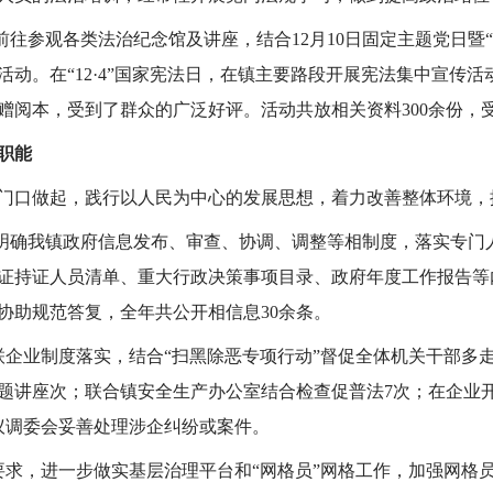
前往参观各类法治纪念馆及讲座，结合12月10日固定主题党日暨
动。在“12·4”国家宪法日，在镇主要路段开展宪法集中宣传
赠阅本，受到了群众的广泛好评。活动共放相关资料300余份，
职能
口做起，践行以人民为中心的发展思想，着力改善整体环境，
明确我镇政府信息发布、审查、协调、调整等相制度，落实专门
证持证人员清单、重大行政决策事项目录、政府年度工作报告等
协助规范答复，全年共公开相信息30余条。
联企业制度落实，结合“扫黑除恶专项行动”督促全体机关干部多
题讲座次；联合镇安全生产办公室结合检查促普法7次；在企业开
议调委会妥善处理涉企纠纷或案件。
要求，进一步做实基层治理平台和“网格员”网格工作，加强网格