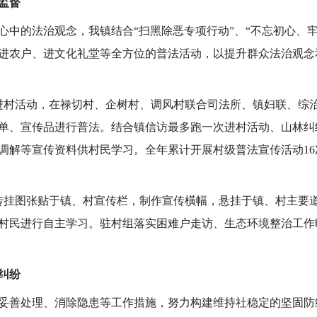
监督
的法治观念，我镇结合“扫黑除恶专项行动”、“不忘初心、牢
进农户、进文化礼堂等全方位的普法活动，以提升群众法治观念
进村活动，在禄切村、企树村、调风村联合司法所、镇妇联、综
单、宣传品进行普法。结合镇信访最多跑一次进村活动、山林纠
解等宣传资料供村民学习。全年累计开展村级普法宣传活动16次
传挂图张贴于镇、村宣传栏，制作宣传橫幅，悬挂于镇、村主要
村民进行自主学习。驻村组落实困难户走访、生态环境整治工作
纠纷
善处理、消除隐患等工作措施，努力构建维持社稳定的坚固防