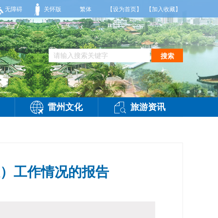
偏西风2到3级，气温26到35度，相对湿度70%到95%。雷州市气象台2026年08
无障碍
关怀版
繁体
【设为首页】
【加入收藏】
搜索
雷州文化
旅游资讯
政）工作情况的报告
-