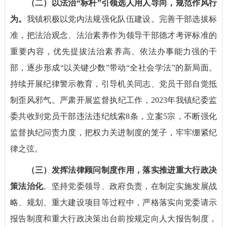
（二）
以法治“标杆”引领选人用人导向，规范作风行
为。
我镇积极以党内法规强化队伍建设。完善干部选拔标
准，把法治观念、法治素养作为领导干部德才考评标准的
重要内容，优先提拔法治素养高、依法办事能力强的干
部，逐步形成“以关键少数”带动“全社会学法”的新局面。
持续开展纪律警示教育，引导机关同志、党员干部自觉抵
制歪风邪气。严肃开展监督执纪工作，2023年我镇纪委监
委共收到党员干部违法违纪线索8条，立案5宗，不断强化
监督执纪问责力度，把权力关进制度的笼子，牢牢绷紧纪
律之弦。
（三）
发挥法律顾问制度作用，落实推进重大行政决
策法治化
。坚持党委领导、政府负责，在制定实施发展战
略、规划、重大建设项目等过程中，严格落实向党委请示
报告制度和重大行政决策出台前按规定向人大报告制度，