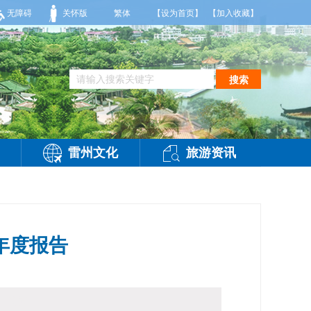
风2-3级，气温26到35度，相对湿度70%到95%。雷州市气象台2026年08月0
无障碍
关怀版
繁体
【设为首页】
【加入收藏】
搜索
雷州文化
旅游资讯
年度报告
】
访问：
-