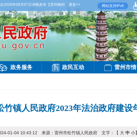
026年08月07日傍晚发布
【雷州晚间天气】今晚到明天白天，多云，局部有雷阵雨，偏西
更多>>
网站支持IPv6
政务服务
政民互动
雷州市情
松竹镇人民政府2023年法治政府建设
024-01-04 10:43:12
来源：
雷州市松竹镇人民政府
文字：【
大
中
小