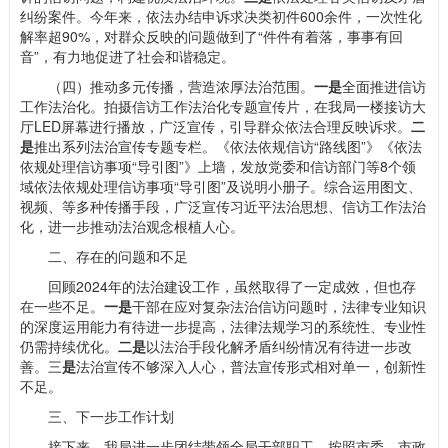
纠纷案件。今年来，依法办结申诉求决类初件600余件，一次性化
解率超90%，对群众反映的问题做到了“件件有着落，事事有回
音”，有力地促进了社会和谐稳定。
（四）推动多元传播，营造浓厚法治范围。
一是
全面推进信访
工作法治化。拍摄信访工作法治化专题宣传片，在我局一楼接访大
厅LED屏幕进行播放，广泛宣传，引导群众依法合理反映诉求。
二
是
推出系列法治宣传专题专栏。《依法依规信访“路线图”》《依法
依规处理信访事项“导引图”》上墙，发放党委和信访部门等8个领
域依法依规处理信访事项“导引图”及说明小册子。综合运用图文、
视频、等多种传播手段，广泛宣传习近平法治思想、信访工作法治
化，进一步推动法治观念根植人心。
二、存在的问题和不足
回顾2024年的法治建设工作，虽然取得了一定成效，但也存
在一些不足。
一是
干部在应对复杂法治信访问题时，法律专业知识
的深度运用能力有待进一步提高，法律法规学习的系统性、专业性
仍需持续优化。
二是
以法治手段化解矛盾纠纷情况有待进一步改
善。三
是
法治宣传不够深入人心，普法宣传形式相对单一，创新性
不足。
三、下一步工作计划
接下来，我局进一步团结带领全局干部职工，按照市委、市政