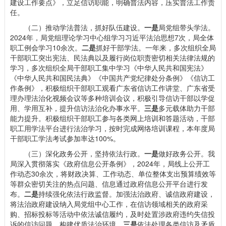
建设工作要点》，立足信访职能，明确普法内容，压实普法工作责
任。
（二）推动学法普法，抓好队伍建设。
一是
局党组带头学法。
2024年，局党组理论学习中心组学习习近平法治思想7次，局全体
职工例会学习10余次。
二是
抓好干部学法。一年来，多次组织全局
干部职工突出宪法、民法典以及履行岗位职责密切相关法律法规的
学习，多次组织全局干部职工集中学习《中华人民共和国宪法》
《中华人民共和国民法典》《中国共产党纪律处分条例》《信访工
作条例》，积极组织干部职工观看广东省信访工作讲堂、广东省受
理办理法治化视频会议等多种培训会议，积极引导信访干部以学促
用、学用互补，提升信访法治化办事水平。
三是
多元载体助力干部
能力提升。积极组织干部职工参与各类网上培训和答题活动，干部
职工用学法平台进行法治学习，按时完成网络培训课程，本年度局
干部职工学法考试参加率达100%。
（三）深化政务公开，坚持依法行政。
一是
做好政务公开。我
局深入贯彻落实《政府信息公开条例》，2024年，局线上公开工
作动态30余次，将财政决算、工作动态、单位整体支出预算绩效等
等群众密切关注的热点问题、信息通过政府信息公开平台进行发
布。
二是
持续强化依法行政监督。加强法治政府、诚信政府建设，
将法治政府建设纳入局党组中心工作，在信访领域相关的政府采
购、招标投标等活动中依法诚信履约，及时处置涉政府违约失信投
诉的信访问题，构建优质法治环境。
三是
依法处理各类信访及矛盾