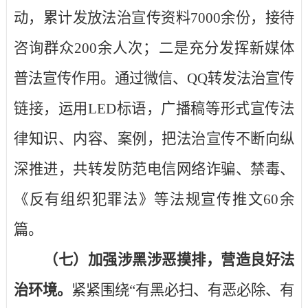
动，累计发放法治宣传资料
7000
余份，接待
咨询群众
200
余人次；二是充分发挥新媒体
普法宣传作用。通过微信、
QQ
转发法治宣传
链接，运用
LED
标语，广播稿等形式宣传法
律知识、内容、案例，把法治宣传不断向纵
深推进，共转发防范电信网络诈骗、禁毒、
《反有组织犯罪法》等法规宣传推文
60
余
篇。
（七）加强涉黑涉恶摸排，营造良好法
治环境。
紧紧围绕“有黑必扫、有恶必除、有