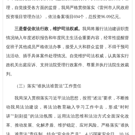
理，自觉接受各方面的监督，我局严格贯彻落实《雷州市人民政府
投资项目管理办法》，依法备案项目694个，总投资96.09亿元。
三是督促依法行政，维护司法权威。
我局将履行法治建设职责
情况纳入年度述职报告和年度民主生活会重要内容，经常性提醒督
促班子其他成员严格依法办事，接受人大和群众监督，不得干预司
法活动、插手具体案件处理情况。自觉维护司法权威，认真落实行
政机关出庭应诉、支持法院受理行政案件、尊重并执行法院生效裁
判。
（三）落实“谁执法谁普法”工作责任
我局深入贯彻落实习近平法治思想，按照“述法”要求，不断推
动我局法治建设，将法治教育融入学习工作中去，形成“时时
讲”“刻刻提”的法治氛围，运用法治思维和法治方式全面深化改
革、推动发展、化解矛盾、维护稳定、应对风险。严格落实"谁执
法，谁普法"责任制，结合“安全生产月”、4
·
15国家安全日、10·16