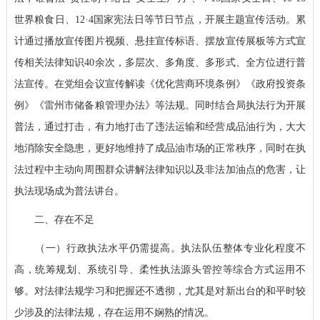
世界粮食日、12
·
4国家宪法日等节日节点，开展主题宣传活动。累
计通过播放宣传图片视频、悬挂宣传标语、摆放宣传展板等方式宣
传相关法律知识40余次，多层次、多角度、多形式、全方位进行普
法宣传。在党组会议宣传解读《优化营商环境条例》《政府投资条
例》《雷州市储备粮管理办法》等法规。同时结合局执法行为开展
普法，通过打击，有力地打击了违法运输和经营成品油行为，大大
地消除安全隐患，更好地维持了成品油市场的正常秩序，同时在执
法过程中主动向周围群众讲解法律知识以及非法加油点的危害，让
执法现场成为普法讲台。
二、存在不足
（一）行政执法水平仍需提高。
执法队伍整体专业化程度不
高，统筹规划、系统引导、柔性执法源头管控等综合方式运用不
够。对法律法规学习和把握还不透彻，尤其是对新出台的和平时较
少涉及的法律法规，存在运用不娴熟的情况。