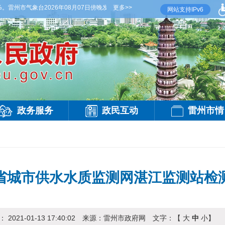
市气象台2026年08月07日傍晚发布
【雷州晚间天气】今晚到明天白天，多云，局部有雷
更多>>
网站支持IPv6
政务服务
政民互动
雷州市情
省城市供水水质监测网湛江监测站检
期：
2021-01-13 17:40:02
来源：
雷州市政府网
文字：【
大
中
小
】
访