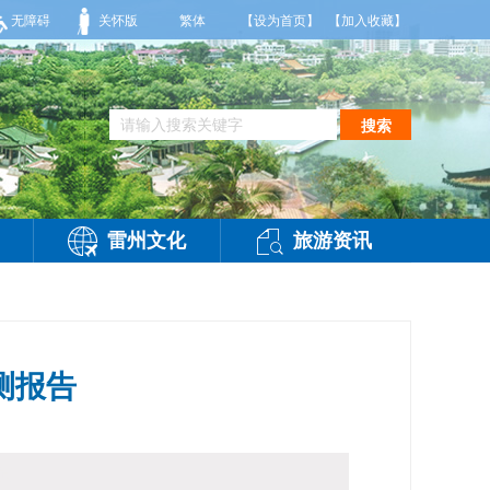
阵雨，偏西风2-3级，气温26到35度，相对湿度70%到95%。雷州市气象台2026
无障碍
关怀版
繁体
【设为首页】
【加入收藏】
搜索
雷州文化
旅游资讯
测报告
问：
-