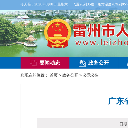
，多云，局部有雷阵雨，偏西风2-3级，气温26到35度，相对湿度70%到95%。雷州
今天是：
2026年8月8日 星期六
要闻动态
政务公开
您现在的位置：
首页
>
政务公开
>
公示公告
广东
日