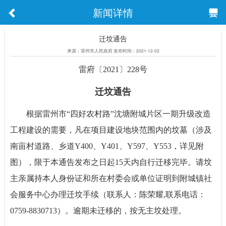
新闻详情
迁坟通告
来源：雷州市人民政府 发布时间：2021-12-02
雷府〔2021〕228号
迁坟通告
根据雷州市“四好农村路”沈塘附城片区一期升级改造
工程建设的需要，凡在项目建设地块范围内的坟墓（涉及
南亩村道路、乡道Y400、Y401、Y597、Y553，详见附
图），限于本通告发布之日起15天内自行迁移完毕。请坟
主亲属持本人身份证和所在村委会或单位证明到附城镇社
会服务中心办理迁坟手续（联系人：陈荣耀,联系电话：
0759-8830713）。逾期未迁移的，按无主坟处理。