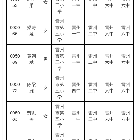
女
53
柔
五小
一中
二中
六中
六中
学
雷州
0050
梁诗
市第
雷州
雷州
雷州
雷州
女
66
娅
五小
一中
二中
六中
六中
学
雷州
0050
黄朝
市第
雷州
雷州
雷州
雷州
男
69
斌
五小
一中
二中
六中
六中
学
雷州
0050
陈梁
市第
雷州
雷州
雷州
雷州
女
72
雅
五小
四中
二中
六中
六中
学
雷州
0050
劳思
市第
雷州
雷州
雷州
雷州
女
83
美
五小
一中
三中
六中
六中
学
雷州