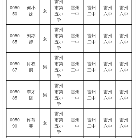
雷州
0050
何小
市第
雷州
雷州
雷州
雷州
女
50
妹
五小
一中
二中
六中
六中
学
雷州
0050
刘亦
市第
雷州
雷州
雷州
雷州
女
65
婷
五小
一中
二中
六中
六中
学
雷州
0050
肖权
市第
雷州
雷州
雷州
雷州
男
67
舸
五小
二中
三中
六中
六中
学
雷州
0050
李才
市第
雷州
雷州
雷州
雷州
男
85
陇
五小
一中
二中
六中
六中
学
雷州
0050
许慕
市第
雷州
雷州
雷州
雷州
女
90
斐
五小
一中
二中
六中
六中
学