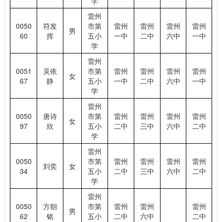
学
雷州
0050
符发
市第
雷州
雷州
雷州
雷州
男
60
挥
五小
一中
二中
六中
一中
学
雷州
0051
吴依
市第
雷州
雷州
雷州
雷州
女
67
静
五小
一中
二中
六中
一中
学
雷州
0050
唐诗
市第
雷州
雷州
雷州
雷州
女
97
欣
五小
二中
三中
六中
二中
学
雷州
0050
市第
雷州
雷州
雷州
雷州
刘奕
女
34
五小
二中
三中
六中
二中
学
雷州
0050
方朝
市第
雷州
雷州
雷州
男
62
铭
五小
二中
六中
二中