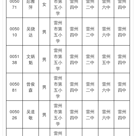
0050
彭雅
市第
雷州
雷州
雷州
雷州
女
71
萍
五小
四中
二中
六中
四中
学
雷州
0050
吴骁
市第
雷州
雷州
雷州
雷州
男
10
达
五小
四中
二中
六中
四中
学
雷州
0051
文炳
市第
雷州
雷州
雷州
雷州
男
38
魁
五小
四中
二中
五中
四中
学
雷州
0050
曾俊
市第
雷州
雷州
雷州
雷州
男
81
森
五小
四中
二中
六中
四中
学
雷州
0050
吴道
市第
雷州
雷州
雷州
雷州
男
26
敬
五小
四中
二中
六中
四中
学
雷州