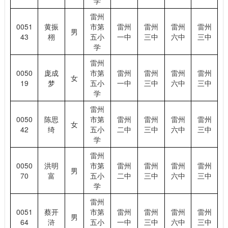
学
雷州
0051
黄振
市第
雷州
雷州
雷州
雷州
男
43
栩
五小
一中
三中
六中
三中
学
雷州
0050
庞成
市第
雷州
雷州
雷州
雷州
女
19
梦
五小
一中
三中
六中
三中
学
雷州
0050
陈思
市第
雷州
雷州
雷州
雷州
女
42
绮
五小
二中
三中
六中
三中
学
雷州
0050
洪明
市第
雷州
雷州
雷州
雷州
男
70
富
五小
二中
三中
六中
三中
学
雷州
0051
蔡开
市第
雷州
雷州
雷州
雷州
男
64
浒
五小
一中
三中
六中
三中