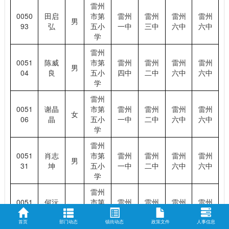
雷州
0050
田启
市第
雷州
雷州
雷州
雷州
男
93
弘
五小
一中
三中
六中
六中
学
雷州
0051
陈威
市第
雷州
雷州
雷州
雷州
男
04
良
五小
四中
二中
六中
六中
学
雷州
0051
谢晶
市第
雷州
雷州
雷州
雷州
女
06
晶
五小
一中
二中
六中
六中
学
雷州
0051
肖志
市第
雷州
雷州
雷州
雷州
男
31
坤
五小
一中
二中
六中
六中
学
雷州
0051
何沅
市第
雷州
雷州
雷州
雷州
男
36
聪
五小
一中
二中
六中
六中
学
首页
部门动态
镇街动态
政策文件
人事信息