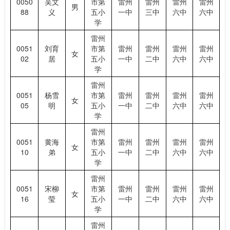
0050
吴文
市第
雷州
雷州
雷州
雷州
男
88
义
五小
一中
三中
六中
六中
学
雷州
0051
刘育
市第
雷州
雷州
雷州
雷州
女
02
居
五小
一中
二中
六中
六中
学
雷州
0051
杨雪
市第
雷州
雷州
雷州
雷州
女
05
明
五小
一中
二中
六中
六中
学
雷州
0051
黄海
市第
雷州
雷州
雷州
雷州
女
10
弟
五小
一中
二中
六中
六中
学
雷州
0051
宋柳
市第
雷州
雷州
雷州
雷州
女
16
莹
五小
一中
二中
六中
六中
学
雷州