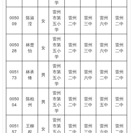
学
雷州
0050
陈淑
市第
雷州
雷州
雷州
雷州
女
09
滢
五小
二中
三中
六中
二中
学
雷州
0050
林楚
市第
雷州
雷州
雷州
雷州
女
28
怡
五小
二中
三中
六中
二中
学
雷州
0051
林承
市第
雷州
雷州
雷州
雷州
男
73
锋
五小
二中
六中
二中
二中
学
雷州
0050
陈柏
市第
雷州
雷州
雷州
雷州
男
04
州
五小
二中
三中
五中
二中
学
雷州
0051
王柳
市第
雷州
雷州
雷州
雷州
女
57
权
五小
二中
三中
六中
二中