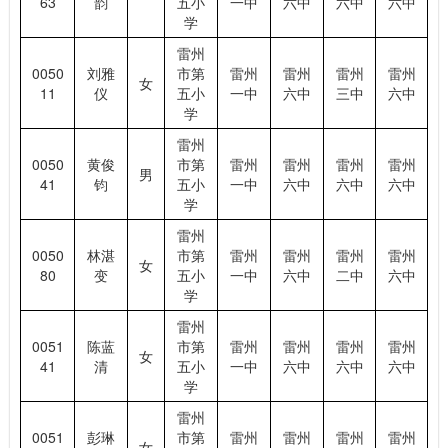
63
韵
五小
一中
六中
六中
六中
学
雷州
0050
刘雅
市第
雷州
雷州
雷州
雷州
女
11
仪
五小
一中
六中
三中
六中
学
雷州
0050
黄俊
市第
雷州
雷州
雷州
雷州
男
41
钧
五小
一中
六中
六中
六中
学
雷州
0050
林湛
市第
雷州
雷州
雷州
雷州
女
80
变
五小
一中
六中
二中
六中
学
雷州
0051
陈蓝
市第
雷州
雷州
雷州
雷州
女
41
清
五小
一中
六中
六中
六中
学
雷州
0051
彭琳
市第
雷州
雷州
雷州
雷州
女