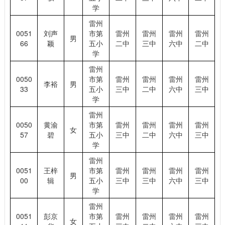
学
雷州
0051
刘声
市第
雷州
雷州
雷州
雷州
男
66
颖
五小
二中
三中
六中
二中
学
雷州
0050
市第
雷州
雷州
雷州
雷州
李裕
男
33
五小
三中
二中
六中
三中
学
雷州
0050
黄渝
市第
雷州
雷州
雷州
雷州
女
57
碧
五小
三中
二中
六中
三中
学
雷州
0051
王梓
市第
雷州
雷州
雷州
雷州
男
00
辑
五小
三中
三中
六中
三中
学
雷州
0051
彭京
市第
雷州
雷州
雷州
雷州
女