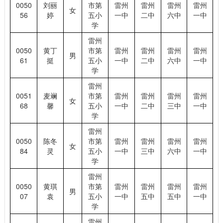
0050
刘丽
市第
雷州
雷州
雷州
雷州
女
56
婷
五小
一中
二中
六中
一中
学
雷州
0050
黄丁
市第
雷州
雷州
雷州
雷州
男
61
挺
五小
一中
二中
六中
一中
学
雷州
0051
麦斓
市第
雷州
雷州
雷州
雷州
女
68
馨
五小
一中
二中
三中
一中
学
雷州
0050
陈冬
市第
雷州
雷州
雷州
雷州
女
84
灵
五小
一中
三中
六中
一中
学
雷州
0050
黄琪
市第
雷州
雷州
雷州
雷州
男
07
袁
五小
一中
五中
五中
一中
学
雷州