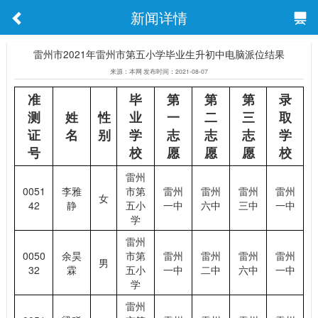
新闻详情
雷州市2021年雷州市第五小学毕业生升初中电脑派位结果
来源：本网 发布时间：2021-08-07
准
毕
第
第
第
录
测
姓
性
业
一
二
三
取
证
名
别
学
志
志
志
学
号
校
愿
愿
愿
校
雷州
0051
李雅
市第
雷州
雷州
雷州
雷州
女
42
静
五小
一中
六中
三中
一中
学
雷州
0050
余昊
市第
雷州
雷州
雷州
雷州
男
32
霖
五小
一中
二中
六中
一中
学
雷州