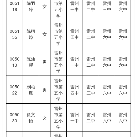
0051
陈羽
市第
雷州
雷州
雷州
雷州
女
18
婷
五小
一中
二中
三中
六中
学
雷州
0051
陈柯
市第
雷州
雷州
雷州
雷州
女
55
烨
五小
四中
二中
六中
六中
学
雷州
0050
陈炜
市第
雷州
雷州
雷州
雷州
男
13
耀
五小
一中
二中
六中
六中
学
雷州
0050
刘柏
市第
雷州
雷州
雷州
雷州
男
22
廉
五小
四中
三中
六中
六中
学
雷州
0050
徐文
市第
雷州
雷州
雷州
雷州
女
30
怡
五小
一中
二中
六中
六中
学
雷州