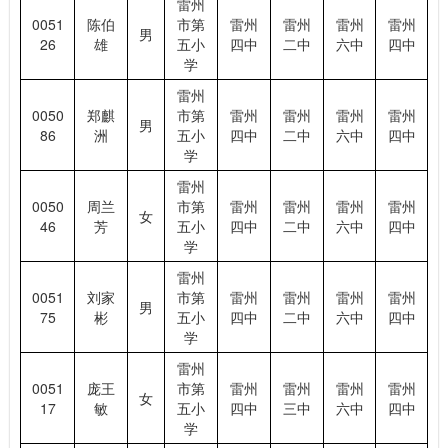
雷州
0051
陈伯
市第
雷州
雷州
雷州
雷州
男
26
雄
五小
四中
二中
六中
四中
学
雷州
0050
郑麒
市第
雷州
雷州
雷州
雷州
男
86
洲
五小
四中
二中
六中
四中
学
雷州
0050
周兰
市第
雷州
雷州
雷州
雷州
女
46
芳
五小
四中
二中
六中
四中
学
雷州
0051
刘家
市第
雷州
雷州
雷州
雷州
男
75
彬
五小
四中
二中
六中
四中
学
雷州
0051
庞王
市第
雷州
雷州
雷州
雷州
女
17
敏
五小
四中
三中
六中
四中
学