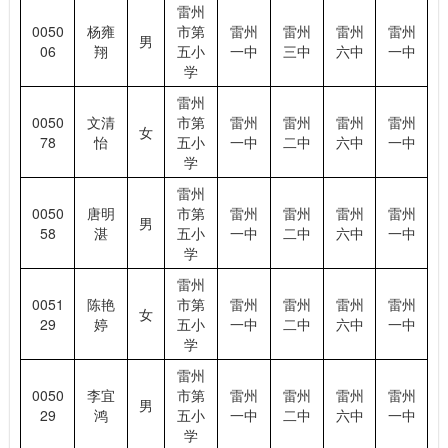
雷州
0050
杨雍
市第
雷州
雷州
雷州
雷州
男
06
翔
五小
一中
三中
六中
一中
学
雷州
0050
文清
市第
雷州
雷州
雷州
雷州
女
78
怡
五小
一中
二中
六中
一中
学
雷州
0050
唐明
市第
雷州
雷州
雷州
雷州
男
58
湛
五小
一中
二中
六中
一中
学
雷州
0051
陈艳
市第
雷州
雷州
雷州
雷州
女
29
婷
五小
一中
二中
六中
一中
学
雷州
0050
李宜
市第
雷州
雷州
雷州
雷州
男
29
鸿
五小
一中
二中
六中
一中
学