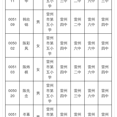
11
华
五小
三中
二中
六中
三中
学
雷州
0051
韩欣
市第
雷州
雷州
雷州
雷州
男
09
锦
五小
四中
二中
六中
四中
学
雷州
0050
陈彩
市第
雷州
雷州
雷州
雷州
女
02
凤
五小
四中
六中
六中
四中
学
雷州
0051
陈炜
市第
雷州
雷州
雷州
雷州
女
03
棋
五小
四中
二中
六中
四中
学
雷州
0050
陈先
市第
雷州
雷州
雷州
雷州
男
20
念
五小
四中
三中
六中
四中
学
雷州
0051
岑幕
市第
雷州
雷州
雷州
雷州
男