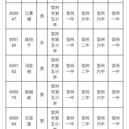
雷州
0050
江秉
市第
雷州
雷州
雷州
雷州
男
47
键
五小
一中
六中
六中
一中
学
雷州
0051
陈怡
市第
雷州
雷州
雷州
雷州
女
45
宁
五小
一中
二中
六中
一中
学
雷州
0051
冯笙
市第
雷州
雷州
雷州
雷州
男
62
栩
五小
一中
二中
六中
一中
学
雷州
0050
陈钿
市第
雷州
雷州
雷州
雷州
男
79
棋
五小
一中
二中
六中
一中
学
雷州
0050
吕宜
市第
雷州
雷州
雷州
雷州
男
54
謙
五小
一中
二中
六中
一中