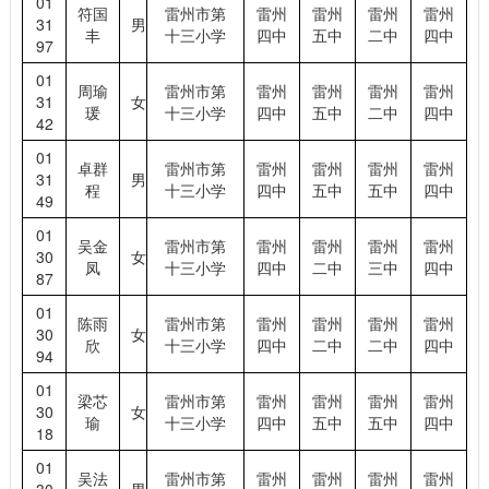
01
符国
雷州市第
雷州
雷州
雷州
雷州
31
男
丰
十三小学
四中
五中
二中
四中
97
01
周瑜
雷州市第
雷州
雷州
雷州
雷州
31
女
瑗
十三小学
四中
五中
二中
四中
42
01
卓群
雷州市第
雷州
雷州
雷州
雷州
31
男
程
十三小学
四中
五中
五中
四中
49
01
吴金
雷州市第
雷州
雷州
雷州
雷州
30
女
凤
十三小学
四中
二中
三中
四中
87
01
陈雨
雷州市第
雷州
雷州
雷州
雷州
30
女
欣
十三小学
四中
二中
二中
四中
94
01
梁芯
雷州市第
雷州
雷州
雷州
雷州
30
女
瑜
十三小学
四中
五中
五中
四中
18
01
吴法
雷州市第
雷州
雷州
雷州
雷州