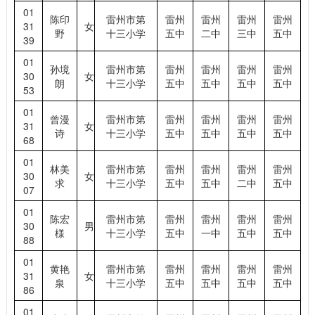
01
陈印
雷州市第
雷州
雷州
雷州
雷州
31
女
野
十三小学
五中
二中
三中
五中
39
01
孙境
雷州市第
雷州
雷州
雷州
雷州
30
女
朗
十三小学
五中
五中
五中
五中
53
01
曾漫
雷州市第
雷州
雷州
雷州
雷州
31
女
诗
十三小学
五中
五中
五中
五中
68
01
林美
雷州市第
雷州
雷州
雷州
雷州
30
女
求
十三小学
五中
五中
二中
五中
07
01
陈宏
雷州市第
雷州
雷州
雷州
雷州
30
男
様
十三小学
五中
一中
五中
五中
88
01
黄艳
雷州市第
雷州
雷州
雷州
雷州
31
女
泉
十三小学
五中
五中
五中
五中
86
01