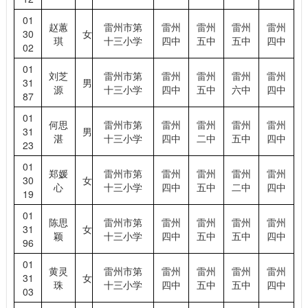
01
赵蕙
雷州市第
雷州
雷州
雷州
雷州
30
女
琪
十三小学
四中
五中
五中
四中
02
01
刘芝
雷州市第
雷州
雷州
雷州
雷州
31
男
源
十三小学
四中
五中
六中
四中
87
01
何思
雷州市第
雷州
雷州
雷州
雷州
31
男
湛
十三小学
四中
二中
五中
四中
23
01
郑媛
雷州市第
雷州
雷州
雷州
雷州
30
女
心
十三小学
四中
五中
二中
四中
19
01
陈思
雷州市第
雷州
雷州
雷州
雷州
31
女
颖
十三小学
四中
五中
五中
四中
96
01
黄灵
雷州市第
雷州
雷州
雷州
雷州
31
女
珠
十三小学
四中
五中
五中
四中
03