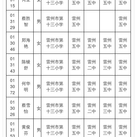
十三小学
五中
五中
五中
五中
15
01
蔡胜
雷州市第
雷州
雷州
31
男
智
十三小学
五中
五中
29
01
郑海
雷州市第
雷州
雷州
雷州
雷州
30
女
艳
十三小学
五中
五中
五中
五中
46
01
陈镘
雷州市第
雷州
雷州
雷州
雷州
31
女
舒
十三小学
五中
二中
三中
五中
43
01
何华
雷州市第
雷州
雷州
雷州
雷州
30
男
明
十三小学
五中
五中
五中
五中
72
01
蔡雪
雷州市第
雷州
雷州
雷州
雷州
30
女
怡
十三小学
五中
二中
三中
五中
26
01
黄俊
雷州市第
雷州
雷州
雷州
雷州
31
男
芬
十三小学
五中
二中
三中
五中
53