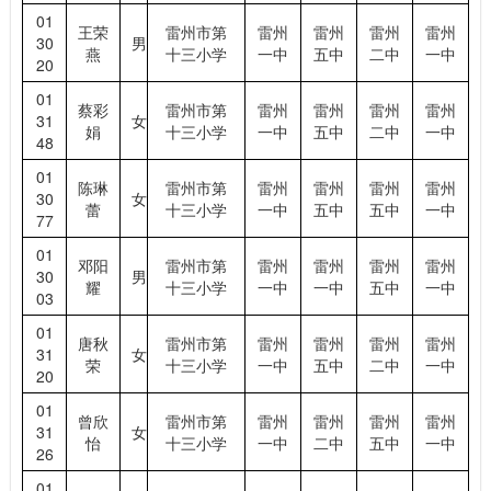
01
王荣
雷州市第
雷州
雷州
雷州
雷州
30
男
燕
十三小学
一中
五中
二中
一中
20
01
蔡彩
雷州市第
雷州
雷州
雷州
雷州
31
女
娟
十三小学
一中
五中
二中
一中
48
01
陈琳
雷州市第
雷州
雷州
雷州
雷州
30
女
蕾
十三小学
一中
五中
五中
一中
77
01
邓阳
雷州市第
雷州
雷州
雷州
雷州
30
男
耀
十三小学
一中
一中
五中
一中
03
01
唐秋
雷州市第
雷州
雷州
雷州
雷州
31
女
荣
十三小学
一中
五中
二中
一中
20
01
曾欣
雷州市第
雷州
雷州
雷州
雷州
31
女
怡
十三小学
一中
二中
五中
一中
26
01