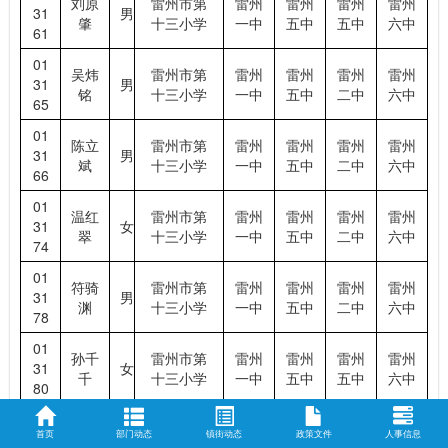
刘原
雷州市第
雷州
雷州
雷州
雷州
31
男
肇
十三小学
一中
五中
五中
六中
61
01
吴炜
雷州市第
雷州
雷州
雷州
雷州
31
男
铭
十三小学
一中
五中
二中
六中
65
01
陈立
雷州市第
雷州
雷州
雷州
雷州
31
男
斌
十三小学
一中
五中
二中
六中
66
01
温红
雷州市第
雷州
雷州
雷州
雷州
31
女
翠
十三小学
一中
五中
二中
六中
74
01
符骑
雷州市第
雷州
雷州
雷州
雷州
31
男
渊
十三小学
一中
五中
二中
六中
78
01
孙千
雷州市第
雷州
雷州
雷州
雷州
31
女
千
十三小学
一中
五中
五中
六中
80
01
杨泽
雷州市第
雷州
雷州
雷州
雷州
首页
部门动态
镇街动态
政策文件
人事信息
31
男