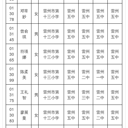
01
邓常
雷州市第
雷州
雷州
雷州
雷州
30
女
妙
十三小学
五中
五中
五中
五中
78
01
曾俞
雷州市第
雷州
雷州
雷州
雷州
31
男
琪
十三小学
五中
五中
五中
五中
45
01
符瑛
雷州市第
雷州
雷州
雷州
雷州
30
女
娜
十三小学
五中
五中
五中
五中
65
01
陈柔
雷州市第
雷州
雷州
雷州
雷州
30
女
美
十三小学
五中
二中
一中
五中
99
01
王礼
雷州市第
雷州
雷州
雷州
雷州
31
男
智
十三小学
五中
三中
二中
五中
75
01
廖展
雷州市第
雷州
雷州
雷州
雷州
30
女
曼
十三小学
五中
五中
二中
五中
83