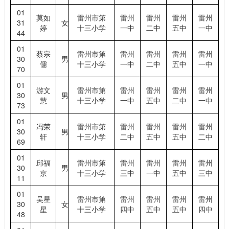
01
莫如
雷州市第
雷州
雷州
雷州
雷州
31
女
婷
十三小学
一中
二中
五中
一中
44
01
蔡宗
雷州市第
雷州
雷州
雷州
雷州
30
男
儒
十三小学
一中
二中
五中
一中
70
01
游文
雷州市第
雷州
雷州
雷州
雷州
30
男
慧
十三小学
一中
五中
二中
一中
73
01
冯荣
雷州市第
雷州
雷州
雷州
雷州
30
男
轩
十三小学
二中
五中
五中
二中
69
01
邱福
雷州市第
雷州
雷州
雷州
雷州
30
男
京
十三小学
三中
一中
五中
三中
11
01
吴星
雷州市第
雷州
雷州
雷州
雷州
30
女
星
十三小学
四中
五中
五中
四中
48