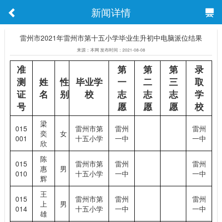
新闻详情
雷州市2021年雷州市第十五小学毕业生升初中电脑派位结果
来源：本网 发布时间：2021-08-08
准
第
第
第
录
测
姓
性
毕业学
一
二
三
取
证
名
别
校
志
志
志
学
号
愿
愿
愿
校
梁
015
雷州市第
雷州
雷州
奕
女
001
十五小学
一中
一中
欣
陈
015
雷州市第
雷州
雷州
惠
男
010
十五小学
一中
一中
辉
王
015
雷州市第
雷州
雷州
上
男
014
十五小学
一中
一中
雄