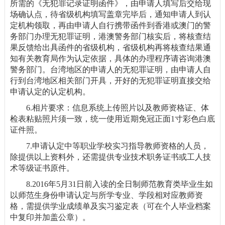
所需的《无犯罪记录证明函件》，由申请人填写后交给现
场确认点，待省级机构填写盖章完毕后，通知申请人到认
定机构领取，再由申请人自行携带函件到香港或澳门的警
务部门办理无犯罪证明，港澳警务部门核实后，将核查结
果反馈给出具函件的省级机构，省级机构再将核查结果通
知有关教育局作为认定依据，具体的办理程序请咨询港澳
警务部门。台湾地区的申请人的无犯罪证明，由申请人自
行到台湾地区相关部门开具，开好的无犯罪证明直接交给
申请认定的认定机构。
6.相片要求：信息系统上传照片以及教师资格证、体
检表粘贴照片须一致，统一使用近期免冠正面1寸彩色白底
证件照。
7.申请认定中等职业学校实习指导教师资格的人员，
除提供以上资料外，还需提供专业技术职务证书或工人技
术等级证书原件。
8.2016年5月31日前入读的全日制师范教育类毕业生如
以师范生身份申请认定与所学专业、学段相对应教师资
格，需提供学业成绩单及实习鉴定表（可在个人毕业档案
中复印并加盖公章）。