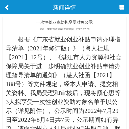
新闻详情
一次性创业资助拟享受对象公示
来源：雷州市政府网 发布时间：2022-07-29
根据
《广东省就业创业补贴申请办理指
导清单（
2021年修订版）》（粤人社规
【2021】12号）
、《湛江市人力资源和社会
保障局关于进一步明确就业创业补贴申请办
理指导清单的通知》（湛人社函【
2021】
188号）
等文件
规定，经本人申请、提交相
关资料、我局
受理和
审核后，现将
颜心思
等
3人
拟享受一次性创业资助对象
名单
予以公
示
（
详见附件
）
。公示时间
为
20
22
年
7
月
29
日至
20
22
年
8
月
4
日
共
7天
，
公示期间如有异
议，请向
雷州市人社局就业促进股
反映
。
联