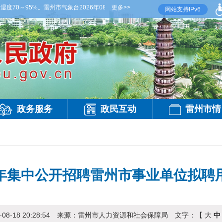
0～95%。雷州市气象台2026年08月06日傍晚发布
更多>>
【雷州晚间天气】今晚到明天白
网站支持IPv6
政务服务
政民互动
雷州市情
3年集中公开招聘雷州市事业单位拟
-08-18 20:28:54
来源：
雷州市人力资源和社会保障局
文字：【
大
中