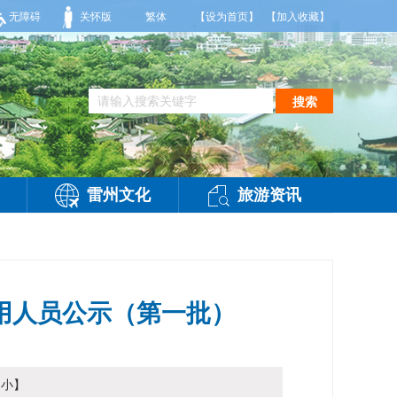
天，阴天间多云，有雷阵雨，局部大雨，东南风2～3级，气温25～32℃，相对湿度70
无障碍
关怀版
繁体
【设为首页】
【加入收藏】
搜索
雷州文化
旅游资讯
聘用人员公示（第一批）
小
】
访问：
-