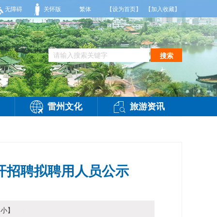
局部有雷阵雨，偏西风2到3级，气温26到35度，相对湿度70%到95%。雷州市气象
无障碍
关怀版
繁体
【设为首页】
【加入收藏】
搜索
雷州文化
旅游资讯
公开招聘拟聘用人员公示
小
】
访问：
-