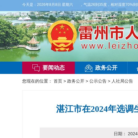
天白天，多云，局部有雷阵雨，偏西风2到3级，气温26到35度，相对湿度70%到95
今天是：
2026年8月8日 星期六
要闻动态
政务公开
您现在的位置：
首页
>
政务公开
>
公示公告
>
人社局公告
湛江市在2024年选
日期：
2024