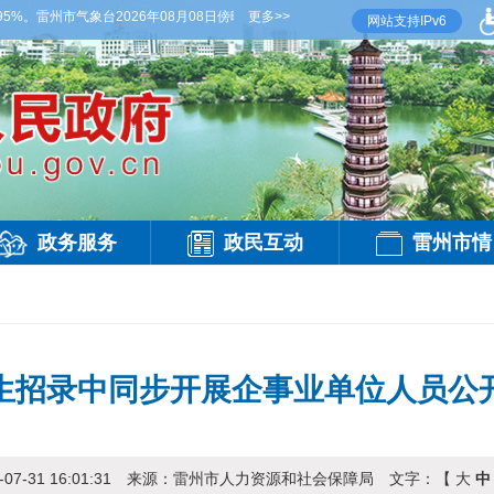
%。雷州市气象台2026年08月08日傍晚发布
更多>>
【雷州晚间天气】今晚到明天白天，多云，
网站支持IPv6
政务服务
政民互动
雷州市情
调生招录中同步开展企事业单位人员
-07-31 16:01:31
来源：
雷州市人力资源和社会保障局
文字：【
大
中