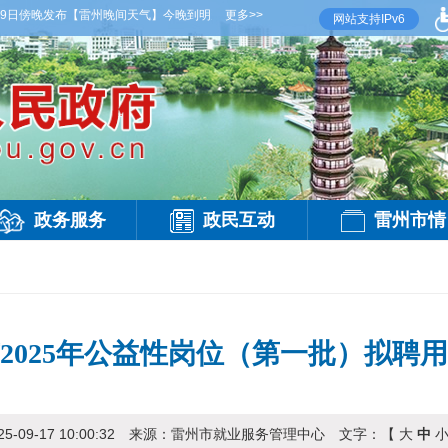
9日傍晚发布
【雷州晚间天气】今晚到明天白天，多云间晴，有雷阵雨，偏西风3级，气温2
更多>>
网站支持IPv6
政务服务
政民互动
雷州市情
2025年公益性岗位（第一批）拟聘
25-09-17 10:00:32
来源：
雷州市就业服务管理中心
文字：【
大
中