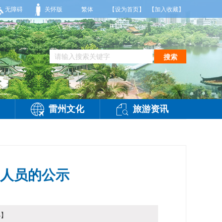
7到36度，相对湿度55%到95%。雷州市气象台2026年08月09日傍晚发布
无障碍
关怀版
繁体
【设为首页】
【加入收藏】
搜索
雷州文化
旅游资讯
用人员的公示
小
】
访问：
-