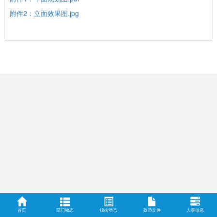
附件2：立面效果图.jpg
首页
部门动态
镇街动态
政策文件
人事信息