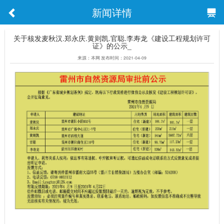
新闻详情
关于核发麦秋汉.郑永庆.黄则凯.官聪.李寿龙《建设工程规划许可
证》的公示_
来源：本网 发布时间：2021-04-09