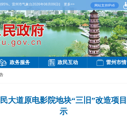
%。雷州市气象台2026年08月09日傍晚发布
更多>>
【雷州晚间天气】今晚到明天白天，多云间
网站支持IPv6
政务服务
政民互动
雷州市情
告
民大道原电影院地块“三旧”改造项
示