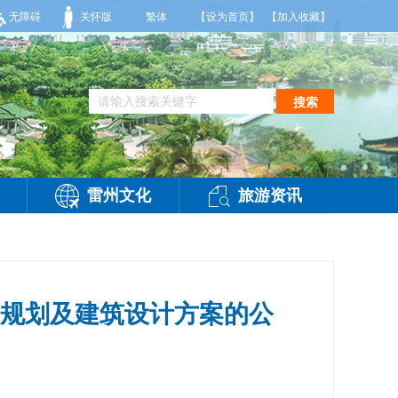
晴，有雷阵雨，偏西风3级，气温27到36度，相对湿度55%到95%。雷州市气象台2
无障碍
关怀版
繁体
【设为首页】
【加入收藏】
搜索
雷州文化
旅游资讯
目规划及建筑设计方案的公