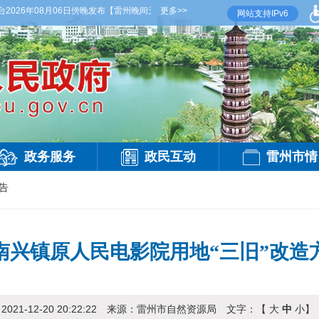
26年08月06日傍晚发布
【雷州晚间天气】今晚到明天白天，阴天间多云，有雷阵雨，局
更多>>
网站支持IPv6
政务服务
政民互动
雷州市情
告
南兴镇原人民电影院用地“三旧”改造
：
2021-12-20 20:22:22
来源：
雷州市自然资源局
文字：【
大
中
小
】