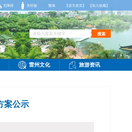
部大雨，东南风2～3级，气温25～32℃，相对湿度70～95%。雷州市气象台202
无障碍
关怀版
繁体
【设为首页】
【加入收藏】
搜索
雷州文化
旅游资讯
方案公示
访问：
-