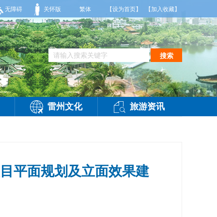
雷阵雨，偏西风2-3级，气温26到35度，相对湿度70%到95%。雷州市气象台202
无障碍
关怀版
繁体
【设为首页】
【加入收藏】
搜索
雷州文化
旅游资讯
目平面规划及立面效果建