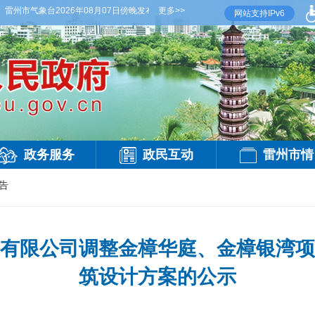
州市气象台2026年08月07日傍晚发布
【雷州晚间天气】今晚到明天白天，多云，局部有
更多>>
网站支持IPv6
政务服务
政民互动
雷州市情
告
有限公司调整金樟华庭、金樟银湾项
筑设计方案的公示