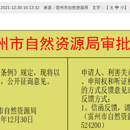
：
2021-12-30 16:13:32
来源：
雷州市自然资源局
文字：【
大
中
小
】