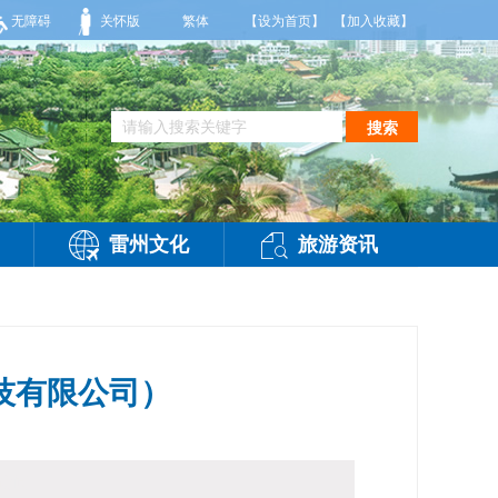
白天，阴天间多云，有雷阵雨，局部大雨，东南风2～3级，气温25～32℃，相对湿度7
无障碍
关怀版
繁体
【设为首页】
【加入收藏】
搜索
雷州文化
旅游资讯
技有限公司）
访问：
-