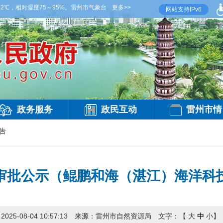
℃，相对湿度75～95%。雷州市气象台8月5日下午发布
更多>>
【雷州晚间天气】今晚到明天
网站支持IPv6
政务服务
政民互动
雷州市情
告
审批公示（鲲鹏和海（湛江）海洋科
：
2025-08-04 10:57:13
来源：
雷州市自然资源局
文字：【
大
中
小
】