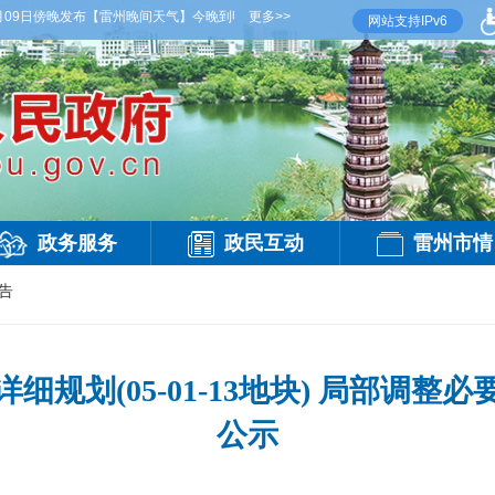
09日傍晚发布
【雷州晚间天气】今晚到明天白天，多云间晴，有雷阵雨，偏西风3级，气温2
更多>>
网站支持IPv6
政务服务
政民互动
雷州市情
告
规划(05-01-13地块) 局部调
公示