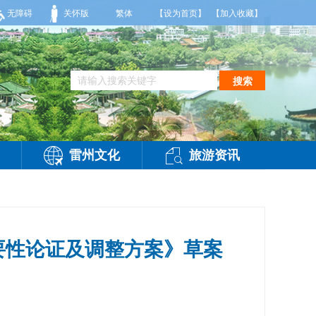
7到36度，相对湿度55%到95%。雷州市气象台2026年08月09日傍晚发布
无障碍
关怀版
繁体
【设为首页】
【加入收藏】
搜索
雷州文化
旅游资讯
整必要性论证及调整方案》草案