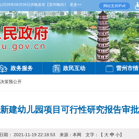
26年08月06日傍晚发布
【雷州晚间天气】今晚到明天白天，阴天间多云，有雷阵雨，局
更多>>
网站支持IPv6
政务服务
政民互动
雷州市情
决策预公开
新建幼儿园项目可行性研究报告审批
日期：
2021-11-19 22:18:53
来源：
本网
文字：【
大
中
小
】
访问：