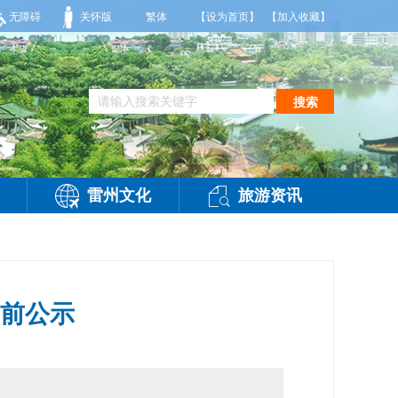
部大雨，东南风2～3级，气温25～32℃，相对湿度70～95%。雷州市气象台202
无障碍
关怀版
繁体
【设为首页】
【加入收藏】
搜索
雷州文化
旅游资讯
前公示
-