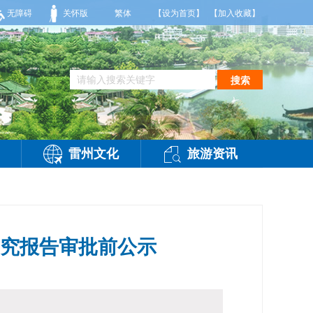
部大雨，东南风2～3级，气温25～32℃，相对湿度70～95%。雷州市气象台202
无障碍
关怀版
繁体
【设为首页】
【加入收藏】
搜索
雷州文化
旅游资讯
究报告审批前公示
-