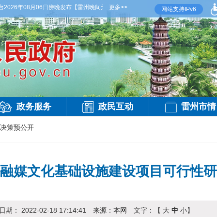
26年08月06日傍晚发布
【雷州晚间天气】今晚到明天白天，阴天间多云，有雷阵雨，局
更多>>
网站支持IPv6
政务服务
政民互动
雷州市情
决策预公开
融媒文化基础设施建设项目可行性研
日期：
2022-02-18 17:14:41
来源：
本网
文字：【
大
中
小
】
访问：