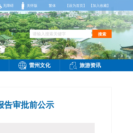
，局部大雨，东南风2～3级，气温25～32℃，相对湿度70～95%。雷州市气象台2
无障碍
关怀版
繁体
【设为首页】
【加入收藏】
搜索
雷州文化
旅游资讯
报告审批前公示
-