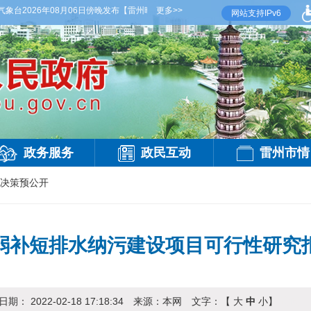
台2026年08月06日傍晚发布
【雷州晚间天气】今晚到明天白天，阴天间多云，有雷阵雨
更多>>
网站支持IPv6
政务服务
政民互动
雷州市情
决策预公开
弱补短排水纳污建设项目可行性研究
日期：
2022-02-18 17:18:34
来源：
本网
文字：【
大
中
小
】
访问：