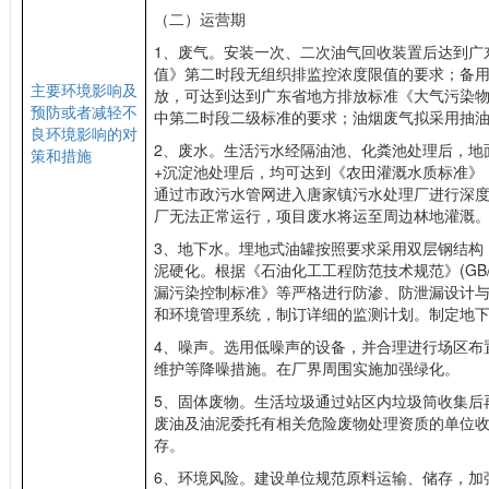
（二）运营期
1、废气。安装一次、二次油气回收装置后达到广
值》第二时段无组织排监控浓度限值的要求；备
主要环境影响及
放，可达到达到广东省地方排放标准《大气污染物排放限
预防或者减轻不
中第二时段二级标准的要求；油烟废气拟采用抽
良环境影响的对
2、废水。生活污水经隔油池、化粪池处理后，地
策和措施
+沉淀池处理后，均可达到《农田灌溉水质标准》（GB
通过市政污水管网进入唐家镇污水处理厂进行深
厂无法正常运行，项目废水将运至周边林地灌溉
3、地下水。埋地式油罐按照要求采用双层钢结构
泥硬化。根据《石油化工工程防范技术规范》(GB/T5
漏污染控制标准》等严格进行防渗、防泄漏设计
和环境管理系统，制订详细的监测计划。制定地
4、噪声。选用低噪声的设备，并合理进行场区布
维护等降噪措施。在厂界周围实施加强绿化。
5、固体废物。生活垃圾通过站区内垃圾筒收集后
废油及油泥委托有相关危险废物处理资质的单位
存。
6、环境风险。建设单位规范原料运输、储存，加