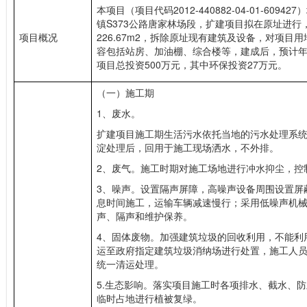
本项目（项目代码2012-440882-04-01-60
镇S373公路唐家林场段，扩建项目拟在原址进行，占
项目概况
226.67m2，拆除原址现有建筑及设备，对项
容包括站房、加油棚、综合楼等，建成后，预计年销
项目总投资500万元，其中环保投资27万元。
（一）施工期
1、废水。
扩建项目施工期生活污水依托当地的污水处理系
淀处理后，回用于施工现场洒水，不外排。
2、废气。施工时期对施工场地进行冲水抑尘，控
3、噪声。设置隔声屏障，高噪声设备周围设置屏
息时间施工，运输车辆减速慢行；采用低噪声机
声、隔声和维护保养。
4、固体废物。加强建筑垃圾的回收利用，不能利
运至政府指定建筑垃圾消纳场进行处置，施工人
统一清运处理。
5.生态影响。落实项目施工时各项排水、截水、
临时占地进行植被复绿。