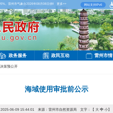
。雷州市气象台2026年08月08日傍晚发布
更多>>
【雷州晚间天气】今晚到明天白天，多云，
网站支持IPv6
政务服务
政民互动
雷州市情
决策预公开
海域使用审批前公示
：
2025-06-09 15:44:01
来源：
雷州市自然资源局
文字：【
大
中
小
】