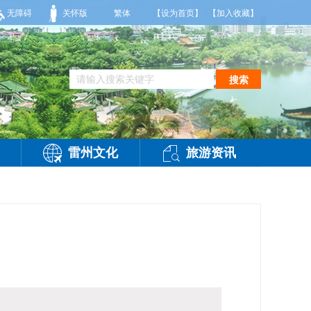
局部有雷阵雨，偏西风2到3级，气温26到35度，相对湿度70%到95%。雷州市气象台
无障碍
关怀版
繁体
【设为首页】
【加入收藏】
搜索
雷州文化
旅游资讯
访问：
-