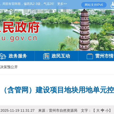
有雷阵雨，偏西风2-3级，气温26到35度，相对湿度70%到95%。雷州市气象台20
更多>>
网站支持IPv6
政务服务
政民互动
雷州市情
决策预公开
（含管网）建设项目地块用地单元控
：
2025-11-19 11:31:27
来源：
雷州市自然资源局
文字：【
大
中
小
】