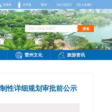
26年08月07日傍晚发布
【雷州晚间天气】今晚到明天白天，多云，局部有雷阵雨，偏西风
无障碍
关怀版
繁体
【设为首页】
【加入收藏】
搜索
雷州文化
旅游资讯
制性详细规划审批前公示
访问：
-