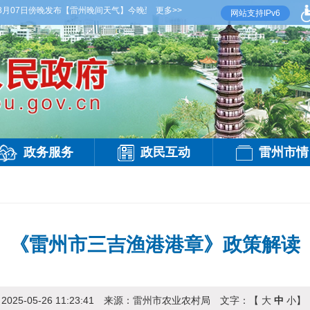
月07日傍晚发布
【雷州晚间天气】今晚到明天白天，多云，局部有雷阵雨，偏西风2-3级，
更多>>
网站支持IPv6
政务服务
政民互动
雷州市情
《雷州市三吉渔港港章》政策解读
：
2025-05-26 11:23:41
来源：
雷州市农业农村局
文字：【
大
中
小
】