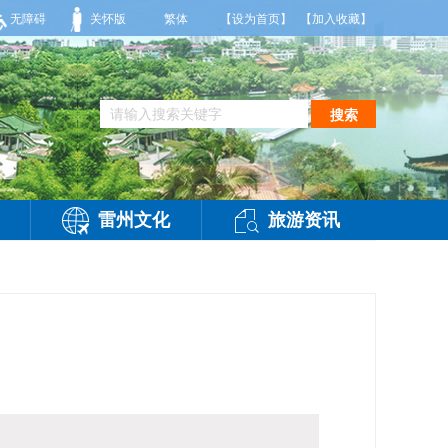
气温26到35度，相对湿度70%到95%。雷州市气象台2026年08月07日傍晚发布
无障碍
关怀版
繁体
【设为首页】
【加入收藏】
搜索
雷州文化
旅游资讯
访问：
-