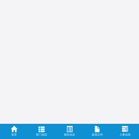
首页
部门动态
镇街动态
政策文件
人事信息