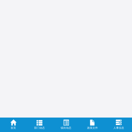
首页
部门动态
镇街动态
政策文件
人事信息