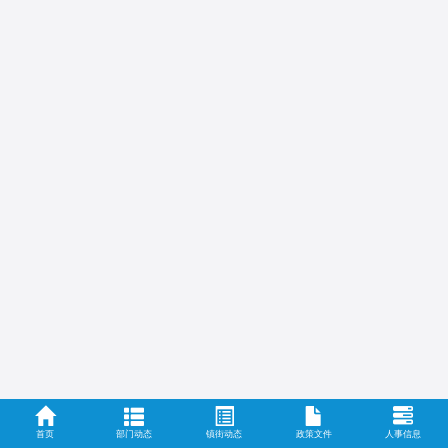
首页
部门动态
镇街动态
政策文件
人事信息