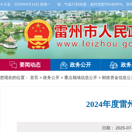
，多云间晴，有雷阵雨，偏西风3级，气温27到36度，相对湿度55%到95%。雷州市气
今天是：
2026年8月10日 星期一
要闻动态
政务公开
政务
您现在的位置：
首页
>
政务公开
>
重点领域信息公开
>
财政资金信息公
2024年度
日期：
2025-07-