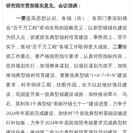
研究我市贯彻落实意见。会议强调：
一要
提高思想认识。各镇（街）、各部门要深刻领
会“百千万工程”牵动全局的战略意义，以新型城镇化建设
为切入点，抓紧抓实典型镇村培育建设，乘势而上，苦干
实干，推动“百千万工程”各项工作取得更大成效。
二要
狠
抓工作重点。要严格按照指引要求，认真对照指标内容，
坚持规划先行，加强整体谋划，以项目谋划为抓手，加快
推动典型镇村培育建设。要聚焦典型镇“1+4+7+9+N”建设
要求，科学倒排工期，挂图作战，全力以赴做好项目建
设，巩固提升第一批典型镇建设成效，加快推动覃斗、乌
石、英利等3个典型镇“美丽圩镇七个一”建设进度，力争于
2024年年底前完成建设。加快对7个首批典型村基础设施进
行补短板，力争于2024年年底前按照考核要求完成典型村
建设任务；推动第二批20个典型村培育项目启动建设。
三