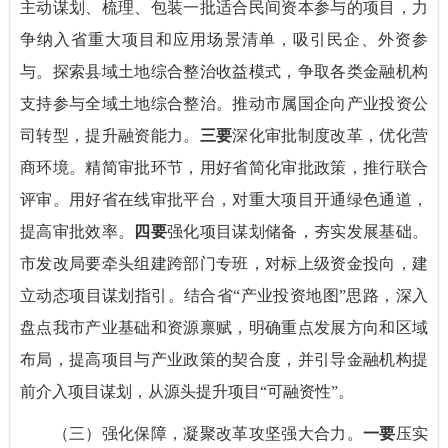
主动谋划、梳理、包装一批适合民间资本参与的项目，力
争纳入省重大项目和应用场景清单，吸引民企、外资参
与。探索县域土地综合整治收益模式，争取各类金融机构
支持参与全域土地综合整治。推动市属国企向产业投资公
司转型，提升融资能力。
三要
深化审批制度改革，优化营
商环境。精简审批环节，用好省简化审批政策，推行联合
评审。用好省在线审批平台，对重大项目开通绿色通道，
提高审批效率。
四要
强化项目谋划储备，夯实发展基础。
市发改局要牵头组建跨部门专班，对标上级资金投向，建
立动态项目谋划指引。结合省“产业投资地图”思路，深入
盘点我市产业基础和资源禀赋，明确重点发展方向和区域
布局，提高项目与产业政策的契合度，并引导金融机构提
前介入项目谋划，从源头提升项目“可融资性”。
（三）强化保障，凝聚改革攻坚强大合力。
一要
压实