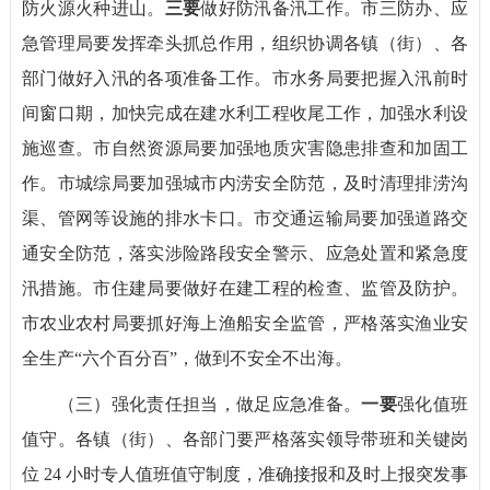
防火源火种进山。
三要
做好防汛备汛工作。市三防办、应
急管理局要发挥牵头抓总作用，组织协调各镇（街）、各
部门做好入汛的各项准备工作。市水务局要把握入汛前时
间窗口期，加快完成在建水利工程收尾工作，加强水利设
施巡查。市自然资源局要加强地质灾害隐患排查和加固工
作。市城综局要加强城市内涝安全防范，及时清理排涝沟
渠、管网等设施的排水卡口。市交通运输局要加强道路交
通安全防范，落实涉险路段安全警示、应急处置和紧急度
汛措施。市住建局要做好在建工程的检查、监管及防护。
市农业农村局要抓好海上渔船安全监管，严格落实渔业安
全生产“六个百分百”，做到不安全不出海。
（三）强化责任担当，做足应急准备。
一要
强化值班
值守。各镇（街）、各部门要严格落实领导带班和关键岗
位 24 小时专人值班值守制度，准确接报和及时上报突发事